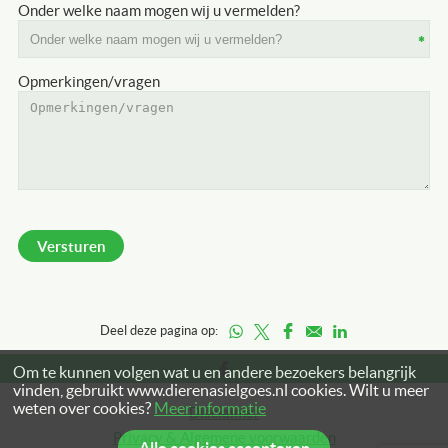
Onder welke naam mogen wij u vermelden?
Opmerkingen/vragen
Deel deze pagina op:
Om te kunnen volgen wat u en andere bezoekers belangrijk
vinden, gebruikt www.dierenasielgoes.nl cookies. Wilt u meer
weten over cookies?
Meer informatie
Disclaimer
Privacy & Algemene voorwaarden
Alle cookies accepteren